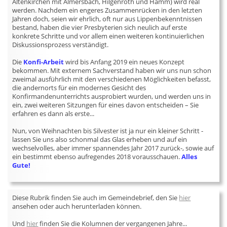
Altenkirchen mit Almersbach, Hilgenroth und Hamm) wird real
werden. Nachdem ein engeres Zusammenrücken in den letzten
Jahren doch, seien wir ehrlich, oft nur aus Lippenbekenntnissen
bestand, haben die vier Presbyterien sich neulich auf erste
konkrete Schritte und vor allem einen weiteren kontinuierlichen
Diskussionsprozess verständigt.
Die
Konfi-Arbeit
wird bis Anfang 2019 ein neues Konzept
bekommen. Mit externem Sachverstand haben wir uns nun schon
zweimal ausführlich mit den verschiedenen Möglichkeiten befasst,
die andernorts für ein modernes Gesicht des
Konfirmandenunterrichts ausprobiert wurden, und werden uns in
ein, zwei weiteren Sitzungen für eines davon entscheiden – Sie
erfahren es dann als erste...
Nun, von Weihnachten bis Silvester ist ja nur ein kleiner Schritt -
lassen Sie uns also schonmal das Glas erheben und auf ein
wechselvolles, aber immer spannendes Jahr 2017 zurück-, sowie auf
ein bestimmt ebenso aufregendes 2018 vorausschauen.
Alles
Gute!
Diese Rubrik finden Sie auch im Gemeindebrief, den Sie
hier
ansehen oder auch herunterladen können.
Und
hier
finden Sie die Kolumnen der vergangenen Jahre...