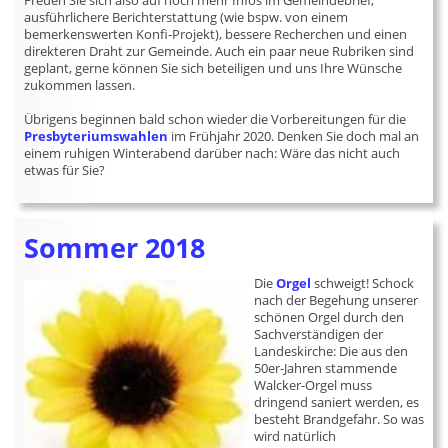
Freuen Sie sich also auf noch mehr Infos im Gemeindebrief,
ausführlichere Berichterstattung (wie bspw. von einem
bemerkenswerten Konfi-Projekt), bessere Recherchen und einen
direkteren Draht zur Gemeinde. Auch ein paar neue Rubriken sind
geplant, gerne können Sie sich beteiligen und uns Ihre Wünsche
zukommen lassen.
Übrigens beginnen bald schon wieder die Vorbereitungen für die
Presbyteriumswahlen
im Frühjahr 2020. Denken Sie doch mal an
einem ruhigen Winterabend darüber nach: Wäre das nicht auch
etwas für Sie?
Sommer 2018
Die
Orgel
schweigt! Schock
nach der Begehung unserer
schönen Orgel durch den
Sachverständigen der
Landeskirche: Die aus den
50er-Jahren stammende
Walcker-Orgel muss
dringend saniert werden, es
besteht Brandgefahr. So was
wird natürlich