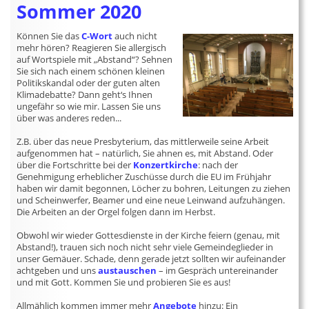
Sommer 2020
Können Sie das
C-Wort
auch nicht
mehr hören? Reagieren Sie allergisch
auf Wortspiele mit „Abstand“? Sehnen
Sie sich nach einem schönen kleinen
Politikskandal oder der guten alten
Klimadebatte? Dann geht‘s Ihnen
ungefähr so wie mir. Lassen Sie uns
über was anderes reden...
Z.B. über das neue Presbyterium, das mittlerweile seine Arbeit
aufgenommen hat – natürlich, Sie ahnen es, mit Abstand. Oder
über die Fortschritte bei der
Konzertkirche
: nach der
Genehmigung erheblicher Zuschüsse durch die EU im Frühjahr
haben wir damit begonnen, Löcher zu bohren, Leitungen zu ziehen
und Scheinwerfer, Beamer und eine neue Leinwand aufzuhängen.
Die Arbeiten an der Orgel folgen dann im Herbst.
Obwohl wir wieder Gottesdienste in der Kirche feiern (genau, mit
Abstand!), trauen sich noch nicht sehr viele Gemeindeglieder in
unser Gemäuer. Schade, denn gerade jetzt sollten wir aufeinander
achtgeben und uns
austauschen
– im Gespräch untereinander
und mit Gott. Kommen Sie und probieren Sie es aus!
Allmählich kommen immer mehr
Angebote
hinzu: Ein