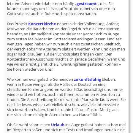
letztem Advent wird daher nun häufig „
gestreamt
“, d.h., Sie
können sonntags um 11 live auf Youtube dabei sein oder den
Gottesdienst auch in Ruhe noch später anschauen.
Das Projekt
Konzertkirche
nähert sich der Vollendung. Anfang
Mai waren die Bauarbeiten an der Orgel durch die Firma Merten
beendet, an Himmelfahrt konnte sie unser Kantor Achim Runge
zum ersten Mal wieder im Gottesdienst erklingen lassen. Und seit
wenigen Tagen haben wir nun auch einen zusätzlichen Spieltisch,
der verschiebbar im Altarraum platziert werden kann und den man
sogar nach draußen auf den Schlossplatz bringen kann! Der
Konzertkirchen-Ausschuss macht sich gerade Gedanken, wann und
wie wir eine richtig amtliche Einweihungsfeier gestalten können –
Sie hören wieder von uns!
Wie können evangelische Gemeinden
zukunftsfähig
bleiben,
wenn in Kürze weniger als die Hälfte der Deutschen einer
christlichen Kirche angehören werden? Das beschäftigt uns immer
wieder und wir hoffen, auch mit Ihnen zusammen Antworten zu
finden. Die Ausschreibung für die vakante Pfarrstelle läuft, wenn Sie
das hier lesen, wissen wir vielleicht schon, wie viele Interessierte
sich beworben haben. Und bis dahin hilft uns Pastor Mertig aus,
der sich schon richtig in Altenkirchen „zu Hause“ fühlt.
Ob Sie wohl schon einen
Urlaub
ins Auge gefasst haben, schon mal
im Biergarten saßen und sich mit Tests und Impfungen neue kleine