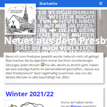
Startseite
☰
Neues aus dem Presb
Bevor ich zum Presbyter gewählt wurde, habe ich mich oft gefragt:
Was machen die da eigentlich immer bei ihren stundenlangen
Sitzungen jeden Monat?
Für alle, denen es ähnlich geht, haben
wir eine ständige Rubrik im Gemeindebrief geschaffen: „Neues aus
dem Presbyterium“ fasst regelmäßig zusammen, was uns die
letzten Monate so alles beschäftigt hat.
(MSL)
Winter 2021/22
Hurra, wir haben einen
neuen
Pfarrer
(gewählt)!