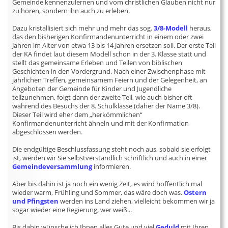
Gemeinde kennenzulernen und vom christlichen Glauben nicht nur
zu hören, sondern ihn auch zu erleben.
Dazu kristallisiert sich mehr und mehr das sog.
3/8-Modell
heraus,
das den bisherigen Konfirmandenunterricht in einem oder zwei
Jahren im Alter von etwa 13 bis 14 Jahren ersetzen soll. Der erste Teil
der KA findet laut diesem Modell schon in der 3. Klasse statt und
stellt das gemeinsame Erleben und Teilen von biblischen
Geschichten in den Vordergrund. Nach einer Zwischenphase mit
jährlichen Treffen, gemeinsamem Feiern und der Gelegenheit, an
Angeboten der Gemeinde für Kinder und Jugendliche
teilzunehmen, folgt dann der zweite Teil, wie auch bisher oft
während des Besuchs der 8. Schulklasse (daher der Name 3/8).
Dieser Teil wird eher dem „herkömmlichen“
Konfirmandenunterricht ähneln und mit der Konfirmation
abgeschlossen werden.
Die endgültige Beschlussfassung steht noch aus, sobald sie erfolgt
ist, werden wir Sie selbstverständlich schriftlich und auch in einer
Gemeindeversammlung
informieren.
Aber bis dahin ist ja noch ein wenig Zeit, es wird hoffentlich mal
wieder warm, Frühling und Sommer, das wäre doch was.
Ostern
und Pfingsten
werden ins Land ziehen, vielleicht bekommen wir ja
sogar wieder eine Regierung, wer weiß...
Bis dahin wünsche ich Ihnen alles Gute und viel
Geduld
mit Ihren