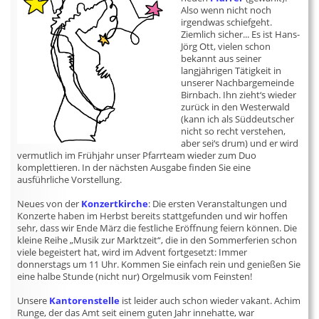
Also wenn nicht noch
irgendwas schiefgeht.
Ziemlich sicher... Es ist Hans-
Jörg Ott, vielen schon
bekannt aus seiner
langjährigen Tätigkeit in
unserer Nachbargemeinde
Birnbach. Ihn zieht‘s wieder
zurück in den Westerwald
(kann ich als Süddeutscher
nicht so recht verstehen,
aber sei‘s drum) und er wird
vermutlich im Frühjahr unser Pfarrteam wieder zum Duo
komplettieren. In der nächsten Ausgabe finden Sie eine
ausführliche Vorstellung.
Neues von der
Konzertkirche
: Die ersten Veranstaltungen und
Konzerte haben im Herbst bereits stattgefunden und wir hoffen
sehr, dass wir Ende März die festliche Eröffnung feiern können. Die
kleine Reihe „Musik zur Marktzeit“, die in den Sommerferien schon
viele begeistert hat, wird im Advent fortgesetzt: Immer
donnerstags um 11 Uhr. Kommen Sie einfach rein und genießen Sie
eine halbe Stunde (nicht nur) Orgelmusik vom Feinsten!
Unsere
Kantorenstelle
ist leider auch schon wieder vakant. Achim
Runge, der das Amt seit einem guten Jahr innehatte, war