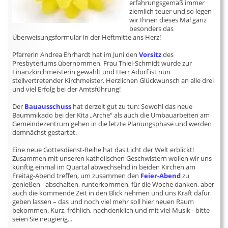
erfahrungsgemäß immer
ziemlich teuer und so legen
wir Ihnen dieses Mal ganz
besonders das
Überweisungsformular in der Heftmitte ans Herz!
Pfarrerin Andrea Ehrhardt hat im Juni den
Vorsitz
des
Presbyteriums übernommen, Frau Thiel-Schmidt wurde zur
Finanzkirchmeisterin gewählt und Herr Adorf ist nun
stellvertretender Kirchmeister. Herzlichen Glückwunsch an alle drei
und viel Erfolg bei der Amtsführung!
Der
Bauausschuss
hat derzeit gut zu tun: Sowohl das neue
Baummikado bei der Kita „Arche“ als auch die Umbauarbeiten am
Gemeindezentrum gehen in die letzte Planungsphase und werden
demnächst gestartet.
Eine neue Gottesdienst-Reihe hat das Licht der Welt erblickt!
Zusammen mit unseren katholischen Geschwistern wollen wir uns
künftig einmal im Quartal abwechselnd in beiden Kirchen am
Freitag-Abend treffen, um zusammen den
Feier-Abend
zu
genießen - abschalten, runterkommen, für die Woche danken, aber
auch die kommende Zeit in den Blick nehmen und uns Kraft dafür
geben lassen – das und noch viel mehr soll hier neuen Raum
bekommen. Kurz, fröhlich, nachdenklich und mit viel Musik - bitte
seien Sie neugierig...