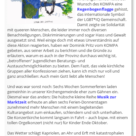
Wunsch des KOMPA eine
Regenbogenflagge
gehisst,
das internationale Symbol
der LGBT*IQ Gemeinschaft.
Damit zeigte sie Solidarität
mit queeren Menschen, die leider immer noch diversen
Benachteiligungen, Diskriminierungen und sogar Hass und Gewalt
ausgesetzt sind. Weil einige doch mit etwas Unverständnis auf
diese Aktion reagierten, haben wir Dominik Pritz vom KOMPA
gebeten, aus seiner Arbeit zu berichten und die Gründe zu
erläutern, warum es auch in der Provinz durchaus wichtig ist,
„betroffenen“ Jugendlichen Beratungs- und
Austauschmöglichkeiten zu bieten. Dem Fazit, das viele kirchliche
Gruppen aller Konfessionen ziehen, kann ich mich nur voll und
ganz anschließen: Auch mein Gott liebt alle Menschen!
Und was war sonst noch: Sechs Wochen Sommerferien laden
gemeinhin in unserer Kirchengemeinde eher zum Gähnen ein.
Diesmal war das anders: Die hübsche kleine Reihe
Musik zur
Marktzeit
erfreute an allen sechs Ferien-Donnerstagen
zunehmend mehr Menschen mit einem begleitenden
Kulturangebot zum einkaufen, schlendern und sich unterhalten.
Die Konzertkirche kommt langsam in Fahrt – auch bspw. mit einem
tollen Orgelkonzert (nicht nur) für Kinder Ende Oktober.
Das Wetter schlägt Kapriolen, an Ahr und Erft mit katastrophalen