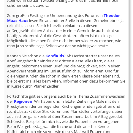
Aber wenn sie dann wieder erklingt, wird es mit Sicherheit noch
schöner sein als zuvor...
Zum großen Festtag zur Umbenennung des Forums in
Theodor-
Maas-Haus
lesen Sie an anderer Stelle in diesem Gemeindebrief ja
reichlich. Lassen Sie sich herzlich einladen zu diesem
außergewöhnlichen Anlass, der in einer Gemeinde auch nicht so
häufig vorkommt. Auf die Geschichte zu hören ist die einzige
Möglichkeit, dieselben Fehler nicht immer wieder zu machen, wie
man ja so schön sagt. Selten war das so wichtig wie heute.
Kennen Sie schon die
KonfiKids
? Ab Herbst startet unser neues
Konfi-Angebot für Kinder der dritten Klasse. Alle Eltern, die es
angeht, bekommen einen Brief und die Möglichkeit, sich in einer
Abendveranstaltung im Juni ausführlich zu informieren. Und für
diejenigen Kinder, die schon in der vierten Klasse oder älter sind,
bleibt erst mal alles beim Alten. Informationen dazu bekommen Sie
in Kürze durch Pfarrer Zeidler.
Fortschritte gibt es übrigens auch beim Thema Zusammenwachsen
der
Regionen
. Wir haben uns in letzter Zeit einige Male mit den
Presbyterien der umliegenden Kirchengemeinden getroffen und
recht abstrakt über Strukturen und Pfarrstellenverteilungen, aber
auch schon ganz konkret über Zusammenarbeit im Alltag geredet.
Schönstes Beispiel für mich ist, wie die Frauenhilfen vorangehen:
Beim Weltgebetstag war die Kirche und die anschließende
Kaffeetafel noch nie so voll wie dieses Mal, weil Frauen (und