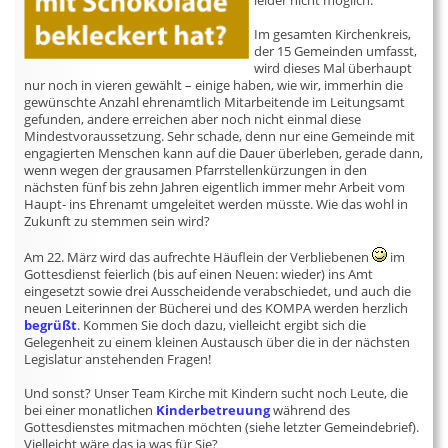
leider nicht möglich.
Im gesamten Kirchenkreis,
der 15 Gemeinden umfasst,
wird dieses Mal überhaupt
nur noch in vieren gewählt – einige haben, wie wir, immerhin die
gewünschte Anzahl ehrenamtlich Mitarbeitende im Leitungsamt
gefunden, andere erreichen aber noch nicht einmal diese
Mindestvoraussetzung. Sehr schade, denn nur eine Gemeinde mit
engagierten Menschen kann auf die Dauer überleben, gerade dann,
wenn wegen der grausamen Pfarrstellenkürzungen in den
nächsten fünf bis zehn Jahren eigentlich immer mehr Arbeit vom
Haupt- ins Ehrenamt umgeleitet werden müsste. Wie das wohl in
Zukunft zu stemmen sein wird?
Am 22. März wird das aufrechte Häuflein der Verbliebenen
im
Gottesdienst feierlich (bis auf einen Neuen: wieder) ins Amt
eingesetzt sowie drei Ausscheidende verabschiedet, und auch die
neuen Leiterinnen der Bücherei und des KOMPA werden herzlich
begrüßt
. Kommen Sie doch dazu, vielleicht ergibt sich die
Gelegenheit zu einem kleinen Austausch über die in der nächsten
Legislatur anstehenden Fragen!
Und sonst? Unser Team Kirche mit Kindern sucht noch Leute, die
bei einer monatlichen
Kinderbetreuung
während des
Gottesdienstes mitmachen möchten (siehe letzter Gemeindebrief).
Vielleicht wäre das ja was für Sie?