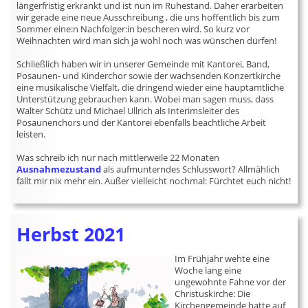
längerfristig erkrankt und ist nun im Ruhestand. Daher erarbeiten
wir gerade eine neue Ausschreibung , die uns hoffentlich bis zum
Sommer eine:n Nachfolger:in bescheren wird. So kurz vor
Weihnachten wird man sich ja wohl noch was wünschen dürfen!
Schließlich haben wir in unserer Gemeinde mit Kantorei, Band,
Posaunen- und Kinderchor sowie der wachsenden Konzertkirche
eine musikalische Vielfalt, die dringend wieder eine hauptamtliche
Unterstützung gebrauchen kann. Wobei man sagen muss, dass
Walter Schütz und Michael Ullrich als Interimsleiter des
Posaunenchors und der Kantorei ebenfalls beachtliche Arbeit
leisten.
Was schreib ich nur nach mittlerweile 22 Monaten
Ausnahmezustand
als aufmunterndes Schlusswort? Allmählich
fällt mir nix mehr ein. Außer vielleicht nochmal: Fürchtet euch nicht!
Herbst 2021
Im Frühjahr wehte eine
Woche lang eine
ungewohnte Fahne vor der
Christuskirche: Die
Kirchengemeinde hatte auf