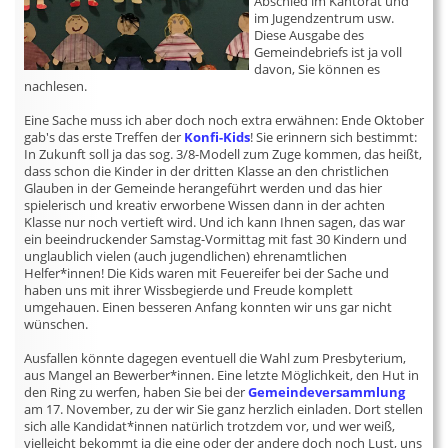
Abschied im Kantorat und
im Jugendzentrum usw.
Diese Ausgabe des
Gemeindebriefs ist ja voll
davon, Sie können es
nachlesen.
Eine Sache muss ich aber doch noch extra erwähnen: Ende Oktober
gab's das erste Treffen der
Konfi-Kids
! Sie erinnern sich bestimmt:
In Zukunft soll ja das sog. 3/8-Modell zum Zuge kommen, das heißt,
dass schon die Kinder in der dritten Klasse an den christlichen
Glauben in der Gemeinde herangeführt werden und das hier
spielerisch und kreativ erworbene Wissen dann in der achten
Klasse nur noch vertieft wird. Und ich kann Ihnen sagen, das war
ein beeindruckender Samstag-Vormittag mit fast 30 Kindern und
unglaublich vielen (auch jugendlichen) ehrenamtlichen
Helfer*innen! Die Kids waren mit Feuereifer bei der Sache und
haben uns mit ihrer Wissbegierde und Freude komplett
umgehauen. Einen besseren Anfang konnten wir uns gar nicht
wünschen.
Ausfallen könnte dagegen eventuell die Wahl zum Presbyterium,
aus Mangel an Bewerber*innen. Eine letzte Möglichkeit, den Hut in
den Ring zu werfen, haben Sie bei der
Gemeindeversammlung
am 17. November, zu der wir Sie ganz herzlich einladen. Dort stellen
sich alle Kandidat*innen natürlich trotzdem vor, und wer weiß,
vielleicht bekommt ja die eine oder der andere doch noch Lust, uns