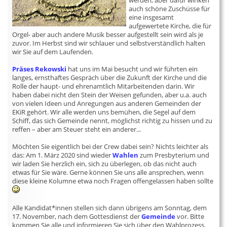
werden, aber dafür winken
auch schöne Zuschüsse für
eine insgesamt
aufgewertete Kirche, die für
Orgel- aber auch andere Musik besser aufgestellt sein wird als je
zuvor. Im Herbst sind wir schlauer und selbstverständlich halten
wir Sie auf dem Laufenden.
Präses Rekowski
hat uns im Mai besucht und wir führten ein
langes, ernsthaftes Gespräch über die Zukunft der Kirche und die
Rolle der haupt- und ehrenamtlich Mitarbeitenden darin. Wir
haben dabei nicht den Stein der Weisen gefunden, aber u.a. auch
von vielen Ideen und Anregungen aus anderen Gemeinden der
EKiR gehört. Wir alle werden uns bemühen, die Segel auf dem
Schiff, das sich Gemeinde nennt, möglichst richtig zu hissen und zu
reffen – aber am Steuer steht ein anderer...
Möchten Sie eigentlich bei der Crew dabei sein? Nichts leichter als
das: Am 1. März 2020 sind wieder
Wahlen
zum Presbyterium und
wir laden Sie herzlich ein, sich zu überlegen, ob das nicht auch
etwas für Sie wäre. Gerne können Sie uns alle ansprechen, wenn
diese kleine Kolumne etwa noch Fragen offengelassen haben sollte
Alle Kandidat*innen stellen sich dann übrigens am Sonntag, dem
17. November, nach dem Gottesdienst der
Gemeinde
vor. Bitte
kommen Sie alle und informieren Sie sich über den Wahlprozess.